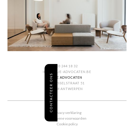
03 244 18 32
INFO@SUE-ADVOCATEN.BE
CONTACTEER ONS
SUE ADVOCATEN
BRUSSELSTRAAT 51
2018 ANTWERPEN
Privacy verklaring
Algemene voorwaarden
Cookie policy