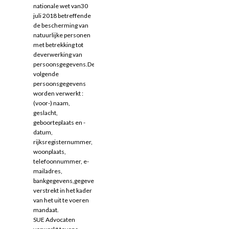
nationale wet van30
juli 2018 betreffende
de bescherming van
natuurlijke personen
met betrekking tot
deverwerking van
persoonsgegevens.De
volgende
persoonsgegevens
worden verwerkt :
(voor-) naam,
geslacht,
geboorteplaats en -
datum,
rijksregisternummer,
woonplaats,
telefoonnummer, e-
mailadres,
bankgegevens,gegevens
verstrekt in het kader
van het uit te voeren
mandaat.
SUE Advocaten