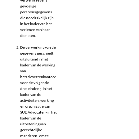
verwerkt tevens
gevoelige
persoonsgegevens
die noodzakelijk zijn
in het kadervan het
verlenen van haar
diensten.
De verwerking van de
gegevens geschiedt
uitsluitend in het
kader van de werking
van
hetadvocatenkantoor
voor de volgende
doeleinden ;- in het
kader van de
activiteiten, werking
en organisatie van
SUE Advocaten- in het
kader van de
uitoefening van
gerechtelijke
mandaten- om te