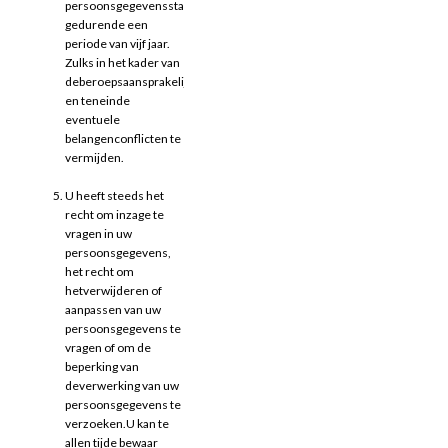
persoonsgegevensstandaard
gedurende een
periode van vijf jaar.
Zulks in het kader van
deberoepsaansprakelijkheid
en teneinde
eventuele
belangenconflicten te
vermijden.
U heeft steeds het
recht om inzage te
vragen in uw
persoonsgegevens,
het recht om
hetverwijderen of
aanpassen van uw
persoonsgegevens te
vragen of om de
beperking van
deverwerking van uw
persoonsgegevens te
verzoeken.U kan te
allen tijde bewaar