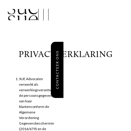
PRIVACYVERKLARING
CONTACTEER ONS
SUE Advocaten
verwerkt als
verwerkingsverantwoordelijke
de persoonsgegevens
van haar
klantenconform de
Algemene
Verordening
Gegevensbescherming
(2016/679) en de