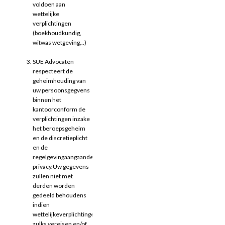
voldoen aan
wettelijke
verplichtingen
(boekhoudkundig,
witwas wetgeving,..)
SUE Advocaten
respecteert de
geheimhouding van
uw persoonsgegvens
binnen het
kantoorconform de
verplichtingen inzake
het beroepsgeheim
en de discretieplicht
en de
regelgevingaangaande
privacy.Uw gegevens
zullen niet met
derden worden
gedeeld behoudens
indien
wettelijkeverplichtingen
zulks vereisen en/of