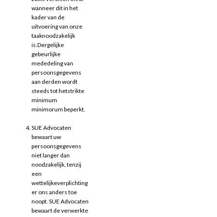
wanneer dit in het
kader van de
uitvoering van onze
taaknoodzakelijk
is.Dergelijke
gebeurlijke
mededeling van
persoonsgegevens
aan derden wordt
steeds tot hetstrikte
minimum
minimorum beperkt.
SUE Advocaten
bewaart uw
persoonsgegevens
niet langer dan
noodzakelijk, tenzij
een
wettelijkeverplichting
er ons anders toe
noopt. SUE Advocaten
bewaart de verwerkte