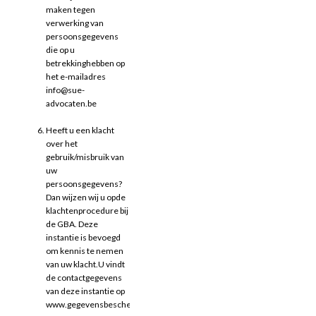
maken tegen
verwerking van
persoonsgegevens
die op u
betrekkinghebben op
het e-mailadres
info@sue-
advocaten.be
Heeft u een klacht
over het
gebruik/misbruik van
uw
persoonsgegevens?
Dan wijzen wij u opde
klachtenprocedure bij
de GBA. Deze
instantie is bevoegd
om kennis te nemen
van uw klacht.U vindt
de contactgegevens
van deze instantie op
www.gegevensbeschermingsautoriteit.be