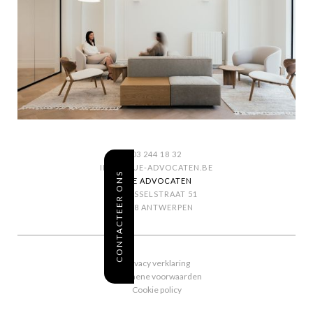
03 244 18 32
INFO@SUE-ADVOCATEN.BE
CONTACTEER ONS
SUE ADVOCATEN
BRUSSELSTRAAT 51
2018 ANTWERPEN
Privacy verklaring
Algemene voorwaarden
Cookie policy