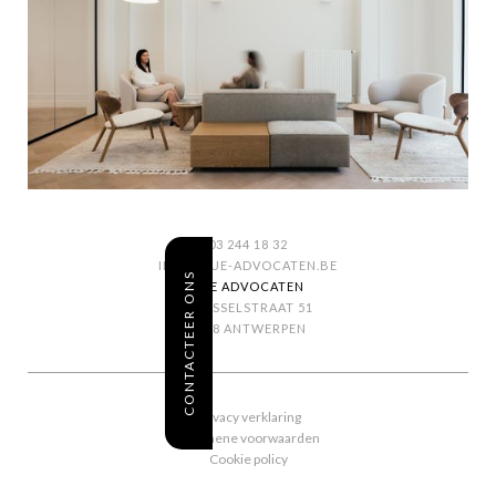
03 244 18 32
INFO@SUE-ADVOCATEN.BE
CONTACTEER ONS
SUE ADVOCATEN
BRUSSELSTRAAT 51
2018 ANTWERPEN
Privacy verklaring
Algemene voorwaarden
Cookie policy