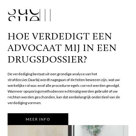
HOE VERDEDIGT EEN 
ADVOCAAT MIJ IN EEN 
DRUGSDOSSIER?
De verdediging bestaat uit een grondige analyse van het
strafdossier.Daarbij wordt nagegaan of de feiten bewezen zijn, wat uw
werkelijke rol was enof alle procedureregels correct werden gevolgd.
Wanneer opsporingsmethodenonrechtmatig werden gebruikt of uw
rechten werden geschonden, kan dat eenbelangrijk onderdeel van de
verdediging vormen.
MEER INFO