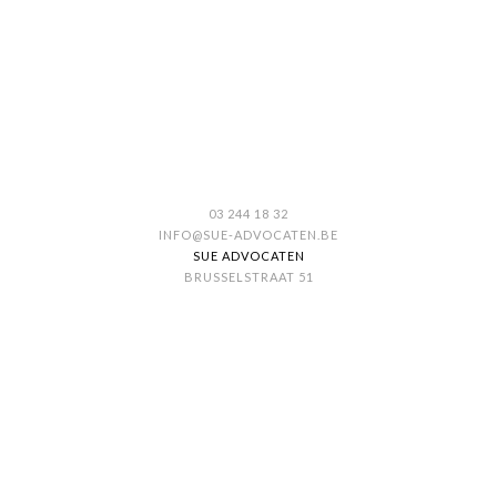
03 244 18 32
INFO@SUE-ADVOCATEN.BE
SUE ADVOCATEN
BRUSSELSTRAAT 51
2018 ANTWERPEN
Privacy verklaring
Algemene voorwaarden
Cookie policy