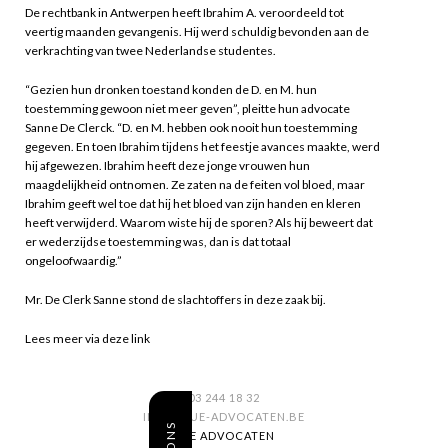
De rechtbank in Antwerpen heeft Ibrahim A. veroordeeld tot
veertig maanden gevangenis. Hij werd schuldig bevonden aan de
verkrachting van twee Nederlandse studentes.
“Gezien hun dronken toestand konden de D. en M. hun
toestemming gewoon niet meer geven”, pleitte hun advocate
Sanne De Clerck. “D. en M. hebben ook nooit hun toestemming
gegeven. En toen Ibrahim tijdens het feestje avances maakte, werd
hij afgewezen. Ibrahim heeft deze jonge vrouwen hun
maagdelijkheid ontnomen. Ze zaten na de feiten vol bloed, maar
Ibrahim geeft wel toe dat hij het bloed van zijn handen en kleren
heeft verwijderd. Waarom wiste hij de sporen? Als hij beweert dat
er wederzijdse toestemming was, dan is dat totaal
ongeloofwaardig.”
Mr. De Clerk Sanne stond de slachtoffers in deze zaak bij.
Lees meer via deze link
03 244 18 32
INFO@SUE-ADVOCATEN.BE
SUE ADVOCATEN