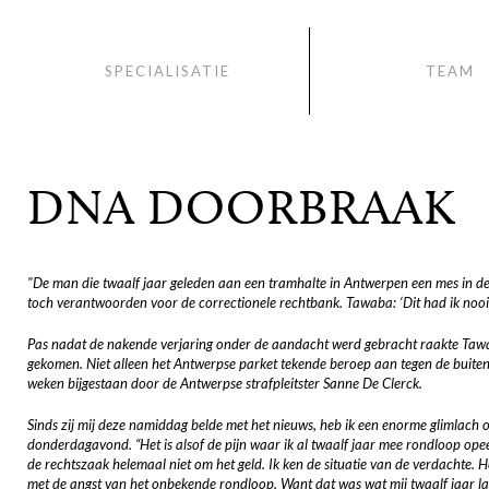
SPECIALISATIE
TEAM
DNA DOORBRAAK
"De man die twaalf jaar geleden aan een tramhalte in Antwerpen een mes in d
toch verantwoorden voor de correctionele rechtbank. Tawaba: ‘Dit had ik nooit
Pas nadat de nakende verjaring onder de aandacht werd gebracht raakte Tawa
gekomen. Niet alleen het Antwerpse parket tekende beroep aan tegen de buitenve
weken bijgestaan door de Antwerpse strafpleitster Sanne De Clerck.
Sinds zij mij deze namiddag belde met het nieuws, heb ik een enorme glimlach 
donderdagavond. “Het is alsof de pijn waar ik al twaalf jaar mee rondloop opee
de rechtszaak helemaal niet om het geld. Ik ken de situatie van de verdachte. 
met de angst van het onbekende rondloop. Want dat was wat mij twaalf jaar l