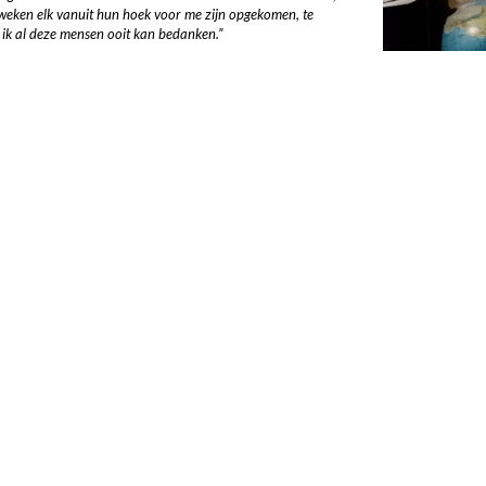
e weken elk vanuit hun hoek voor me zijn opgekomen, te
oe ik al deze mensen ooit kan bedanken.”