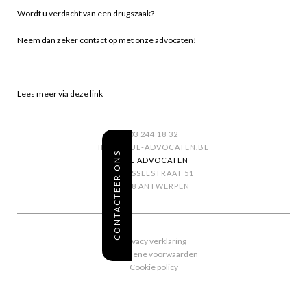
Wordt u verdacht van een drugszaak?
Neem dan zeker contact op met onze advocaten!
Lees meer via deze link
03 244 18 32
INFO@SUE-ADVOCATEN.BE
CONTACTEER ONS
SUE ADVOCATEN
BRUSSELSTRAAT 51
2018 ANTWERPEN
Privacy verklaring
Algemene voorwaarden
Cookie policy