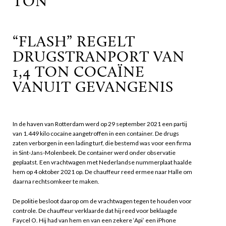
TON
“FLASH” REGELT
DRUGSTRANPORT VAN
1,4 TON COCAÏNE
VANUIT GEVANGENIS
In de haven van Rotterdam werd op 29 september 2021 een partij
van 1.449 kilo cocaïne aangetroffen in een container. De drugs
zaten verborgen in een lading turf, die bestemd was voor een firma
in Sint-Jans-Molenbeek. De container werd onder observatie
geplaatst. Een vrachtwagen met Nederlandse nummerplaat haalde
hem op 4 oktober 2021 op. De chauffeur reed ermee naar Halle om
daarna rechtsomkeer te maken.
De politie besloot daarop om de vrachtwagen tegen te houden voor
controle. De chauffeur verklaarde dat hij reed voor beklaagde
Faycel O. Hij had van hem en van een zekere ‘Api’ een iPhone