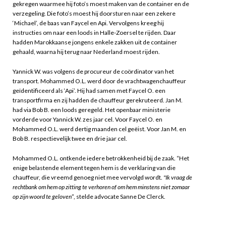
gekregen waarmee hij foto’s moest maken van de container en de
verzegeling. Die foto’s moest hij doorsturen naar een zekere
‘Michael’, de baas van Faycel en Api. Vervolgens kreeg hij
instructies om naar een loods in Halle-Zoersel te rijden. Daar
hadden Marokkaanse jongens enkele zakken uit de container
gehaald, waarna hij terug naar Nederland moest rijden.
Yannick W. was volgens de procureur de coördinator van het
transport. Mohammed O.L. werd door de vrachtwagenchauffeur
geïdentificeerd als ‘Api’. Hij had samen met Faycel O. een
transportfirma en zij hadden de chauffeur gerekruteerd. Jan M.
had via Bob B. een loods geregeld. Het openbaar ministerie
vorderde voor Yannick W. zes jaar cel. Voor Faycel O. en
Mohammed O.L. werd dertig maanden cel geëist. Voor Jan M. en
Bob B. respectievelijk twee en drie jaar cel.
Mohammed O.L. ontkende iedere betrokkenheid bij de zaak. “Het
enige belastende element tegen hem is de verklaring van die
chauffeur, die vreemd genoeg niet mee vervolgd wordt.
"Ik vraag de
rechtbank om hem op zitting te verhoren of om hem minstens niet zomaar
op zijn woord te geloven
”, stelde advocate Sanne De Clerck.