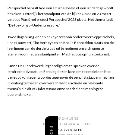
Perspectief bepaalt hoe een situatie, beeld of een landschap wordt
bekeken. Letterlijk het standpunt van de kijker.Op 22 en 23 maart
vindt op PiusX het project Perspectief 2023 plaats. Het thema luidt
“De toekomst - Under pressure.”
Twee dagen lang vinden er keynotes van ondermeer Seppe Nobels,
Lode Lauwaert, Tim Verheyden en Khalid Benhaddou plaats om de
leerlingen van de derde graad uit te nodigen om zich open te
stellen voor nieuwe standpunten. Met het oog op hun toekomst.
Sanne De Clerck werd uitgenodigd om te spreken over de
strafrechtadvocatuur. Een uitgelezen kans om te ontdekken hoe
de jeugd van tegenwoordig tegenover de penalist staat en met hen
in dialoog te treden over verschillende actuele en relevante
thema’s die dit vak (alvast naar onze bescheiden mening) zo
boeiend maken.
03 244 18 32
INFO@SUE-ADVOCATEN.BE
SUE ADVOCATEN