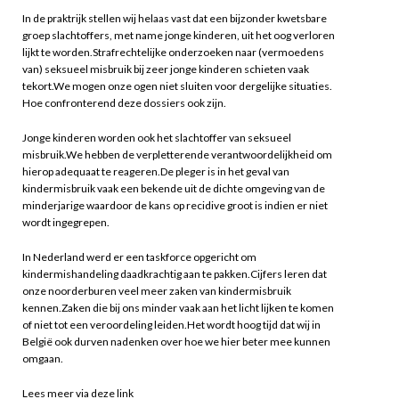
In de praktrijk stellen wij helaas vast dat een bijzonder kwetsbare
groep slachtoffers, met name jonge kinderen, uit het oog verloren
lijkt te worden.Strafrechtelijke onderzoeken naar (vermoedens
van) seksueel misbruik bij zeer jonge kinderen schieten vaak
tekort.We mogen onze ogen niet sluiten voor dergelijke situaties.
Hoe confronterend deze dossiers ook zijn.
Jonge kinderen worden ook het slachtoffer van seksueel
misbruik.We hebben de verpletterende verantwoordelijkheid om
hierop adequaat te reageren.De pleger is in het geval van
kindermisbruik vaak een bekende uit de dichte omgeving van de
minderjarige waardoor de kans op recidive groot is indien er niet
wordt ingegrepen.
In Nederland werd er een taskforce opgericht om
kindermishandeling daadkrachtig aan te pakken.Cijfers leren dat
onze noorderburen veel meer zaken van kindermisbruik
kennen.Zaken die bij ons minder vaak aan het licht lijken te komen
of niet tot een veroordeling leiden.Het wordt hoog tijd dat wij in
België ook durven nadenken over hoe we hier beter mee kunnen
omgaan.
Lees meer via deze link