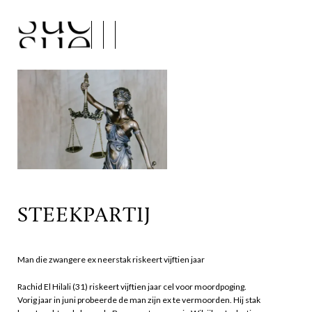
STEEKPARTIJ
Man die zwangere ex neerstak riskeert vijftien jaar
Rachid El Hilali (31) riskeert vijftien jaar cel voor moordpoging.
Vorig jaar in juni probeerde de man zijn ex te vermoorden. Hij stak