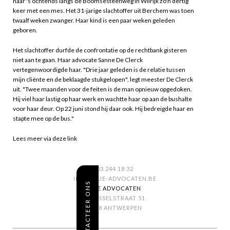
haar 's ochtends langs de Boomsesteenweg in Wilrijk zo'n dertig
keer met een mes. Het 31-jarige slachtoffer uit Berchem was toen
twaalf weken zwanger. Haar kind is een paar weken geleden
geboren.
Het slachtoffer durfde de confrontatie op de rechtbank gisteren
niet aan te gaan. Haar advocate Sanne De Clerck
vertegenwoordigde haar. "Drie jaar geleden is de relatie tussen
mijn cliënte en de beklaagde stukgelopen", legt meester De Clerck
uit. "Twee maanden voor de feiten is de man opnieuw opgedoken.
Hij viel haar lastig op haar werk en wachtte haar op aan de bushalte
voor haar deur. Op 22 juni stond hij daar ook. Hij bedreigde haar en
stapte mee op de bus."
Lees meer via deze link
03 244 18 32
INFO@SUE-ADVOCATEN.BE
CONTACTEER ONS
SUE ADVOCATEN
BRUSSELSTRAAT 51
2018 ANTWERPEN