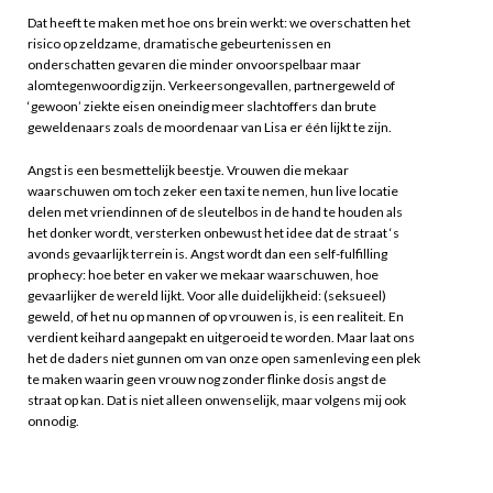
Dat heeft te maken met hoe ons brein werkt: we overschatten het
risico op zeldzame, dramatische gebeurtenissen en
onderschatten gevaren die minder onvoorspelbaar maar
alomtegenwoordig zijn. Verkeersongevallen, partnergeweld of
‘gewoon’ ziekte eisen oneindig meer slachtoffers dan brute
geweldenaars zoals de moordenaar van Lisa er één lijkt te zijn.
Angst is een besmettelijk beestje. Vrouwen die mekaar
waarschuwen om toch zeker een taxi te nemen, hun live locatie
delen met vriendinnen of de sleutelbos in de hand te houden als
het donker wordt, versterken onbewust het idee dat de straat ‘s
avonds gevaarlijk terrein is. Angst wordt dan een self-fulfilling
prophecy: hoe beter en vaker we mekaar waarschuwen, hoe
gevaarlijker de wereld lijkt. Voor alle duidelijkheid: (seksueel)
geweld, of het nu op mannen of op vrouwen is, is een realiteit. En
verdient keihard aangepakt en uitgeroeid te worden. Maar laat ons
het de daders niet gunnen om van onze open samenleving een plek
te maken waarin geen vrouw nog zonder flinke dosis angst de
straat op kan. Dat is niet alleen onwenselijk, maar volgens mij ook
onnodig.