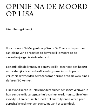
OPINIE NA DE MOORD
OP LISA
Niet alle angst deugt.
Voor de krant DeMorgen kroop Sanne De Clerck in de pen naar
aanleiding van de reacties op de vreselijke moord op de
zeventienjarige Lisa in Nederland.
Een artikel in de krant over een gruwelijk - maar ook een hoogst
uitzonderlijke drama - heeft vandaag meer impact op ons
veiligheidsgevoel dan de zogenaamde crime drop die we al sinds
de jaren ‘90 kennen.
Elke avond keren in België honderdduizenden jonge vrouwen in
hun eentje veilig terug naar huis van hun werk, hun studie of een
avondje uit. In een jaar tijd loopt het dus miljoenen keren goed
af.Toch zijn veel mensen overtuigd van het tegendeel.