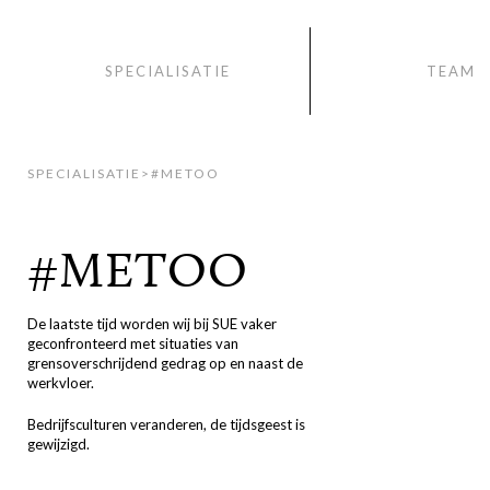
SPECIALISATIE
TEAM
SPECIALISATIE
>
#METOO
#METOO
De laatste tijd worden wij bij SUE vaker
geconfronteerd met situaties van
grensoverschrijdend gedrag op en naast de
werkvloer.
Bedrijfsculturen veranderen, de tijdsgeest is
gewijzigd.