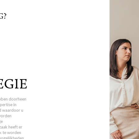
G?
EGIE
bben doorheen
pertise in
 waardoor u
worden
ge
zaak heeft er
nk te worden
mogelijkheden