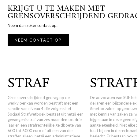
KRIJGT U TE MAKEN MET
GRENSOVERSCHRIJDEND GEDRA
Neem dan zeker contact op.
NEEM CONTACT OP
STRAF
STRAT
Grensoverschrijdend gedrag op de
De advocaten van SUE he
werkvloer kan worden bestraft met een
de jaren een bijzondere ex
sanctie van niveau 4 die volgens het
#metoo zaken opgebouwd
Sociaal Strafwetboek bestaat uit hetzij een
met kennis van zaken zal 
gevangenisstraf van zes maanden tot drie
bijgestaan in deze gevoeli
jaar en een strafrechtelijke geldboete van
aangelegenheid. Niet elke 
600 tot 6000 euro of uit een van die
baat bij om in de rechtba
straffen alleen, hetzij een administratieve
beslecht. Er bestaan ook 