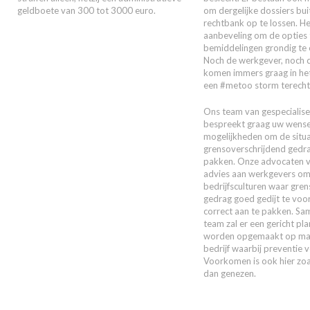
geldboete van 300 tot 3000 euro.
om dergelijke dossiers bui
rechtbank op te lossen. He
aanbeveling om de opties 
bemiddelingen grondig te
Noch de werkgever, noch
komen immers graag in he
een #metoo storm terecht
Ons team van gespecialis
bespreekt graag uw wense
mogelijkheden om de situa
grensoverschrijdend gedra
pakken. Onze advocaten v
advies aan werkgevers om
bedrijfsculturen waar gre
gedrag goed gedijt te vo
correct aan te pakken. Sa
team zal er een gericht pl
worden opgemaakt op ma
bedrijf waarbij preventie 
Voorkomen is ook hier zoa
dan genezen.