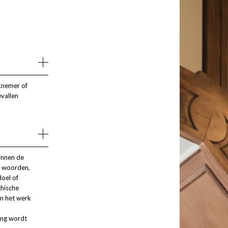
rknemer of
evallen
innen de
n, woorden,
doel of
chische
an het werk
ing wordt