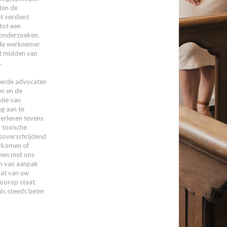
ten de
t verdient
tot een
 onderzoeken.
 de werknemer
t midden van
.
eerde advocaten
n en de
tie van
g aan te
erlenen tevens
 toxische
nsoverschrijdend
orkomen of
men met ons
an van aanpak
at van uw
voorop staat.
ls steeds beter