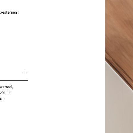
esterijen ;
verbaal,
zich er
 de