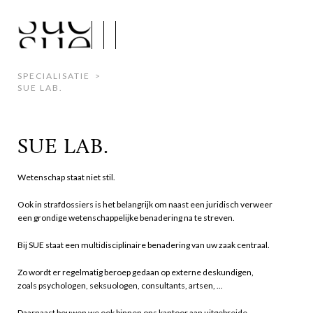
SPECIALISATIE
>
SUE LAB.
SUE LAB.
Wetenschap staat niet stil.
Ook in strafdossiers is het belangrijk om naast een juridisch verweer
een grondige wetenschappelijke benadering na te streven.
Bij SUE staat een multidisciplinaire benadering van uw zaak centraal.
Zo wordt er regelmatig beroep gedaan op externe deskundigen,
zoals psychologen, seksuologen, consultants, artsen, ...
Daarnaast bouwen we ook binnen ons kantoor aan uitgebreide