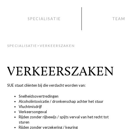
SPECIALISATIE
TEAM
SPECIALISATIE
>
VERKEERSZAKEN
VERKEERSZAKEN
SUE staat cliënten bij die verdacht worden van:
Snelheidsovertredingen
Alcoholintoxicatie / dronkenschap achter het stuur
Vluchtmisdrijf
Verkeersongeval
Rijden zonder rijbewijs / spijts verval van het recht tot
sturen
Rijden zonder verzekering / keuring