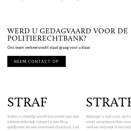
WERD U GEDAGVAARD VOOR DE
POLITIERECHTBANK?
Ons team verkeersrecht staat graag voor u klaar.
NEEM CONTACT OP
STRAF
STRAT
Indien u schuldig wordt bevonden aan een
Wanneer u zich voor de Po
verkeersinbreuk riskeert u een fikse
moet verantwoorden voor
geldboete en een eventueel rijverbod. Een
verkeersinbreuk is het bela