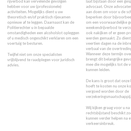
rijverbod kan vervelende gevolgen
laat bijstaan door een ges
hebben voor uw (professionele)
advocaat. Onze advocaten z
activiteiten. Mogelijks dient u uw
aan doen om voor u de sc
theoretisch en/of praktisch rijexamen
beperken door bijvoorbee
opnieuw af te leggen. Daarnaast kan de
om een voorwaardelijke g
Politierechter u in bepaalde
weekendrijverbod te verzo
omstandigheden een alcoholslot opleggen
ook nakijken of er geen p
of u medisch ongeschikt verklaren om een
werden gemaakt. Zo dient
voertuig te besturen.
veertien dagen na de inbr
verbaal van de overtredin
Wanneer deze termijn over
Twijfel niet om onze specialisten
brengt dit belangrijke gev
vrijblijvend te raadplegen voor juridisch
mee die mogelijks tot de v
advies.
kunnen leiden.
De kans is groot dat onze 
hoeft te kosten nu onze k
vergoed worden door de
verzekeringsmaatschappij
Wij kijken graag voor u na 
rechtsbijstand beschikt zod
kunnen verder helpen na 
verkeersinbreuk.