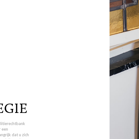
EGIE
litierechtbank
 een
ngrijk dat u zich