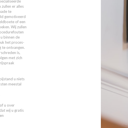
pecialiseerde
ullen er alles
hade te
ld gemotiveerd
eldboete of een
eken. Wij zullen
rocedurefouten
 u binnen de
euk het proces-
g te ontvangen.
schreden is,
olgen met zich
rijspraak
bijstand u niets
osten meestal
.
of u over
at wij u gratis
een