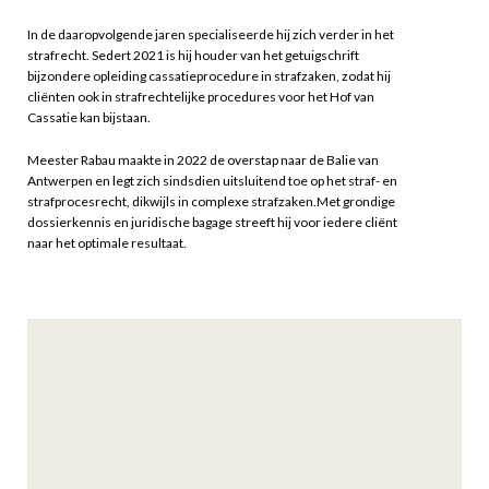
In de daaropvolgende jaren specialiseerde hij zich verder in het
strafrecht. Sedert 2021 is hij houder van het getuigschrift
bijzondere opleiding cassatieprocedure in strafzaken, zodat hij
cliënten ook in strafrechtelijke procedures voor het Hof van
Cassatie kan bijstaan.
Meester Rabau maakte in 2022 de overstap naar de Balie van
Antwerpen en legt zich sindsdien uitsluitend toe op het straf- en
strafprocesrecht, dikwijls in complexe strafzaken.Met grondige
dossierkennis en juridische bagage streeft hij voor iedere cliënt
naar het optimale resultaat.